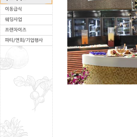
이동급식
웨딩사업
프랜차이즈
파티/연회/기업행사